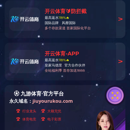
九游平台_
九游平台_九游（中国）一站式服务平台成立于2006年8月1
深圳证券交易所挂牌上市，证券简称为“九游平台_九游（中国
九游平台_九游（中国）一站式服务平台专注于新能源材
膜）的创新研发、智能制造及销售业务。锂电复合铜箔
能量密度及轻量化特性。产品适配动力电池（EV/HEV/
提供定制化解决方案。自主研发的LED背光源与电容式
像设备、车载显示器、医用显示仪、工控显示器等领域
九游平台_九游（中国）一站式服务平台主要客户有京
通、创维、航盛、海微、均胜、华安鑫创等行业知名企业